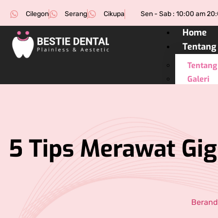
Cilegon
Serang
Cikupa
Sen - Sab : 10:00 am 20
Home
Tentang
Tentang
Galeri
Testimo
Service
Kerja S
5 Tips Merawat Gig
Cabang
Klinik G
Klinik G
Klinik G
Berand
Blog