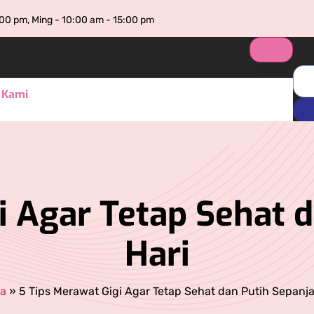
:00 pm, Ming - 10:00 am - 15:00 pm
 Kami
ny
ama
i Agar Tetap Sehat 
igi Cilegon
Hari
igi Serang
igi Citra Raya
a
»
5 Tips Merawat Gigi Agar Tetap Sehat dan Putih Sepanj